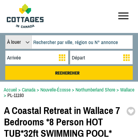
À louer
Accueil
>
Canada
>
Nouvelle-Écosse
>
Northumberland Shore
>
Wallace
>
PL-11193
A Coastal Retreat in Wallace 7
Bedrooms *
8 Person HOT
TUB*
32ft SWIMMING POOL*