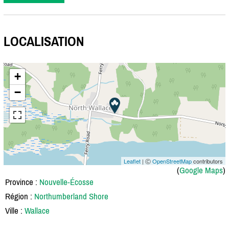
LOCALISATION
+
−
Leaflet
| Ⓒ
OpenStreetMap
contributors
(
Google Maps
)
Province :
Nouvelle-Écosse
Région :
Northumberland Shore
Ville :
Wallace