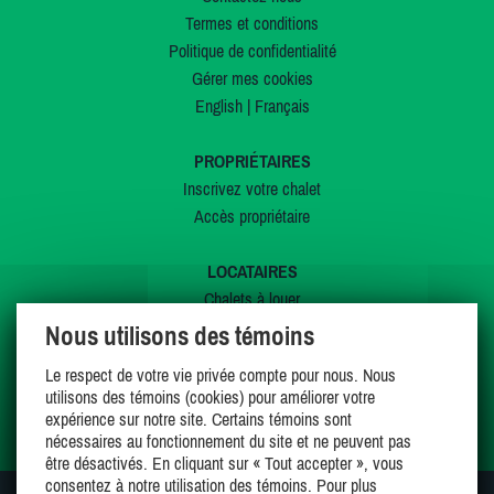
Termes et conditions
Politique de confidentialité
Gérer mes cookies
English
|
Français
PROPRIÉTAIRES
Inscrivez votre chalet
Accès propriétaire
LOCATAIRES
Chalets à louer
Chalets à vendre
Nous utilisons des témoins
Dernières inscriptions
Le respect de votre vie privée compte pour nous. Nous
Offres spéciales
utilisons des témoins (cookies) pour améliorer votre
Mes favoris
expérience sur notre site. Certains témoins sont
nécessaires au fonctionnement du site et ne peuvent pas
être désactivés. En cliquant sur « Tout accepter », vous
consentez à notre utilisation des témoins. Pour plus