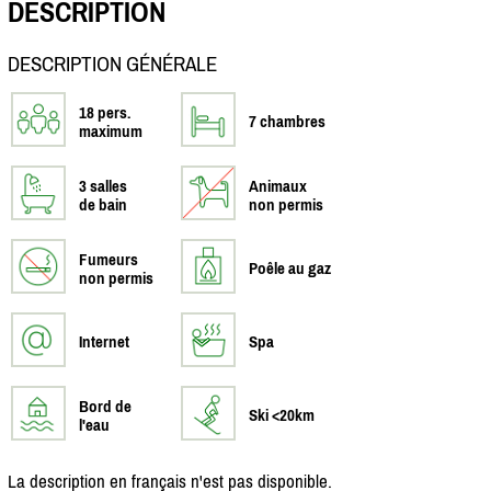
DESCRIPTION
DESCRIPTION GÉNÉRALE
18 pers.
7 chambres
maximum
3 salles
Animaux
de bain
non permis
Fumeurs
Poêle au gaz
non permis
Internet
Spa
Bord de
Ski <20km
l'eau
La description en français n'est pas disponible.