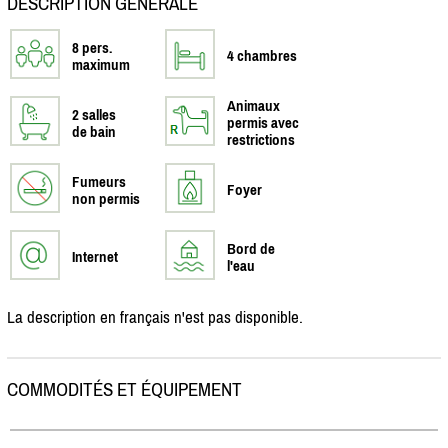
DESCRIPTION GÉNÉRALE
8 pers.
4 chambres
maximum
Animaux
2 salles
permis avec
de bain
restrictions
Fumeurs
Foyer
non permis
Bord de
Internet
l'eau
La description en français n'est pas disponible.
COMMODITÉS ET ÉQUIPEMENT