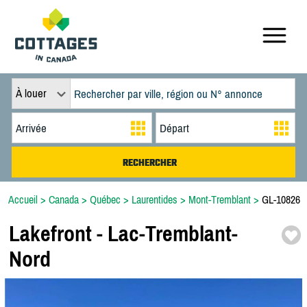
À louer
Accueil
>
Canada
>
Québec
>
Laurentides
>
Mont-Tremblant
>
GL-10826
Lakefront -
Lac-
Tremblant-
Nord