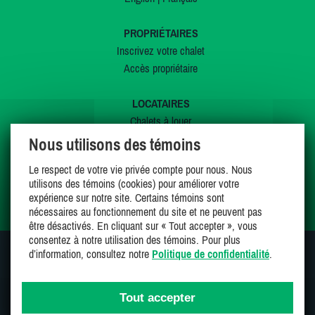
PROPRIÉTAIRES
Inscrivez votre chalet
Accès propriétaire
LOCATAIRES
Chalets à louer
Chalets à vendre
Nous utilisons des témoins
Dernières inscriptions
Le respect de votre vie privée compte pour nous. Nous
Offres spéciales
utilisons des témoins (cookies) pour améliorer votre
Mes favoris
expérience sur notre site. Certains témoins sont
nécessaires au fonctionnement du site et ne peuvent pas
être désactivés. En cliquant sur « Tout accepter », vous
consentez à notre utilisation des témoins. Pour plus
d’information, consultez notre
Politique de confidentialité
.
SUIVEZ-NOUS SUR
Tout accepter