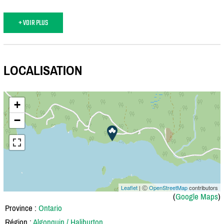
+ VOIR PLUS
LOCALISATION
+
−
Leaflet
| Ⓒ
OpenStreetMap
contributors
(
Google Maps
)
Province :
Ontario
Région :
Algonquin / Haliburton