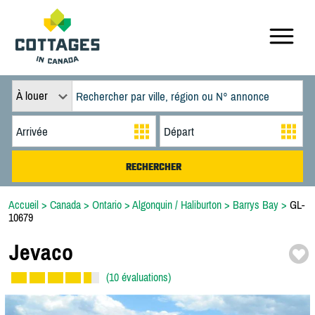
À louer
Accueil
>
Canada
>
Ontario
>
Algonquin / Haliburton
>
Barrys Bay
>
GL-
10679
Jevaco
(10 évaluations)