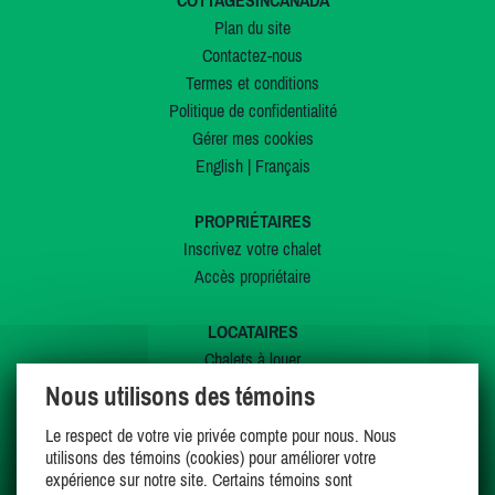
COTTAGESINCANADA
Plan du site
Contactez-nous
Termes et conditions
Politique de confidentialité
Gérer mes cookies
English
|
Français
PROPRIÉTAIRES
Inscrivez votre chalet
Accès propriétaire
LOCATAIRES
Chalets à louer
Chalets à vendre
Nous utilisons des témoins
Dernières inscriptions
Le respect de votre vie privée compte pour nous. Nous
Offres spéciales
utilisons des témoins (cookies) pour améliorer votre
Mes favoris
expérience sur notre site. Certains témoins sont