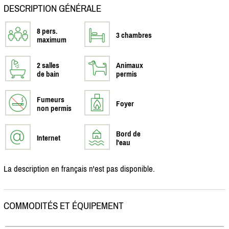
DESCRIPTION GÉNÉRALE
8 pers.
3 chambres
maximum
2 salles
Animaux
de bain
permis
Fumeurs
Foyer
non permis
Bord de
Internet
l'eau
La description en français n'est pas disponible.
COMMODITÉS ET ÉQUIPEMENT