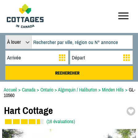
À louer
Accueil
>
Canada
>
Ontario
>
Algonquin / Haliburton
>
Minden Hills
>
GL-
10560
Hart Cottage
(16 évaluations)