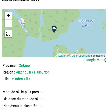
+
−
Leaflet
| Ⓒ
OpenStreetMap
contributors
(
Google Maps
)
Province :
Ontario
Région :
Algonquin / Haliburton
Ville :
Minden Hills
Mont de ski le plus près :
-
Distance du mont de ski :
-
Plan d'eau le plus près :
-