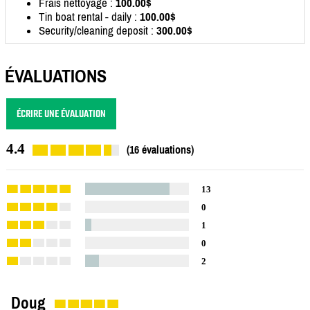
Frais nettoyage :
100.00$
Tin boat rental - daily :
100.00$
Security/cleaning deposit :
300.00$
ÉVALUATIONS
ÉCRIRE UNE ÉVALUATION
4.4
(16 évaluations)
13
0
1
0
2
Doug